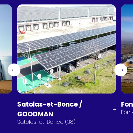
Satolas-et-Bonce /
Fon
Font
GOODMAN
Satolas-et-Bonce (38)