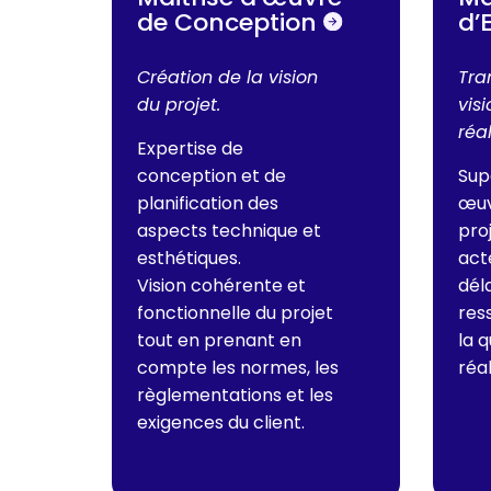
de Conception
d’
Création de la vision
Tra
du projet.
vis
réal
Expertise de
conception et de
Sup
planification des
œuv
aspects technique et
pro
esthétiques.
act
Vision cohérente et
déla
fonctionnelle du projet
res
tout en prenant en
la 
compte les normes, les
réal
règlementations et les
exigences du client.