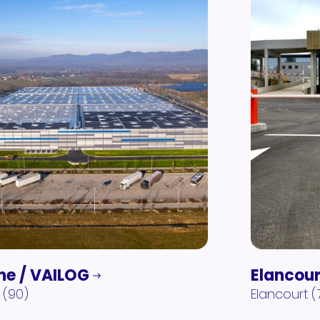
ne / VAILOG
Elancour
 (90)
Elancourt (