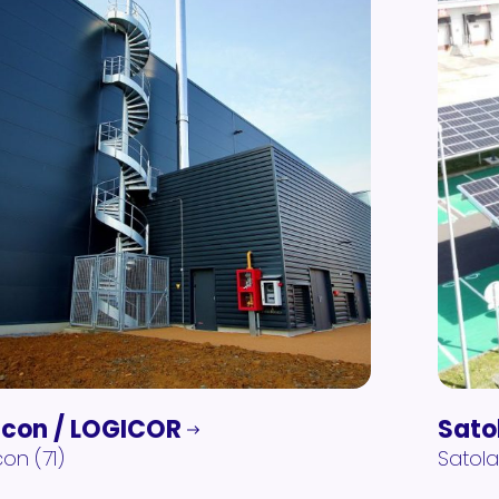
con / LOGICOR
Sato
on (71)
Satol